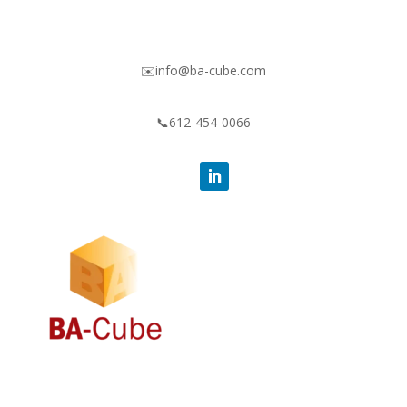
✉️info@ba-cube.com
📞612-454-0066